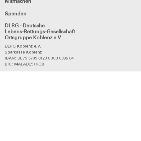
Mitmachen
Spenden
DLRG - Deutsche
Lebens-Rettungs-Gesellschaft
Ortsgruppe Koblenz e.V.
DLRG Koblenz e.V.
Sparkasse Koblenz
IBAN: DE75 5705 0120 0000 0386 04
BIC: MALADE51KOB
Kontakt
Fragen? Kontaktieren Sie uns!
Kontakt
DLRG
in den sozialen Netzwerken